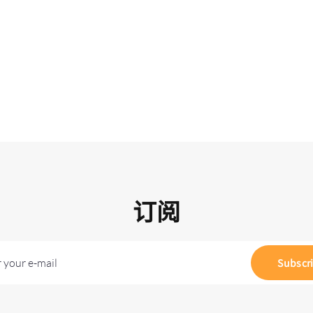
订阅
 your e-mail
Subscr